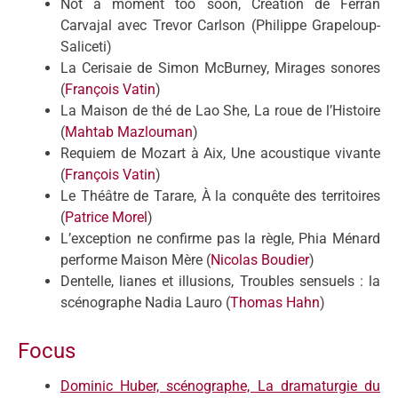
Not a moment too soon, Création de Ferran
Carvajal avec Trevor Carlson (Philippe Grapeloup-
Saliceti)
La Cerisaie de Simon McBurney, Mirages sonores
(
François Vatin
)
La Maison de thé de Lao She, La roue de l’Histoire
(
Mahtab Mazlouman
)
Requiem de Mozart à Aix, Une acoustique vivante
(
François Vatin
)
Le Théâtre de Tarare, À la conquête des territoires
(
Patrice Morel
)
L’exception ne confirme pas la règle, Phia Ménard
performe Maison Mère (
Nicolas Boudier
)
Dentelle, lianes et illusions, Troubles sensuels : la
scénographe Nadia Lauro (
Thomas Hahn
)
Focus
Dominic Huber, scénographe, La dramaturgie du