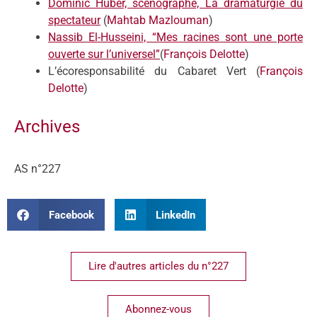
Dominic Huber, scénographe, La dramaturgie du
spectateur
(
Mahtab Mazlouman
)
Nassib El-Husseini, “Mes racines sont une porte
ouverte sur l’universel”
(
François Delotte
)
L’écoresponsabilité du Cabaret Vert (
François
Delotte
)
Archives
AS n°227
Facebook
LinkedIn
Lire d'autres articles du n°227
Abonnez-vous