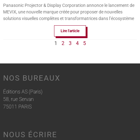
Panasonic Projector & Display Corporation annonce le lancement de
MEVIX, une nouvelle marque créée pour proposer de nouvelles
solutions visuelles complètes et transformatrices dans l’écosystème
Lire l'article
1
2
3
4
5
NOS BUREAUX
Éditions AS (Paris)
58, rue Servan
75011 PARIS
NOUS ÉCRIRE