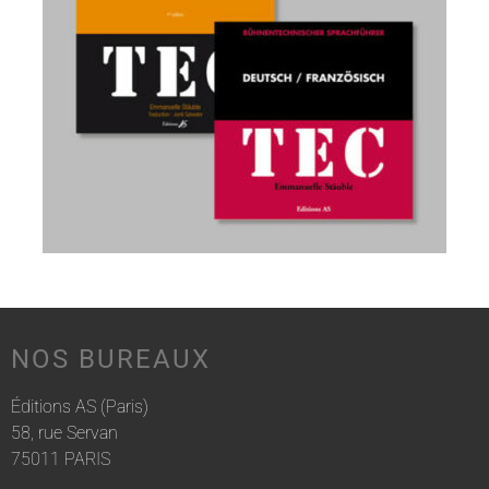
NOS BUREAUX
Éditions AS (Paris)
58, rue Servan
75011 PARIS