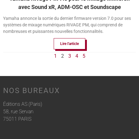
avec Sound xR, ADM-OSC et Soundscape
Yamaha annonce la sortie du dernier firmware version 7.0 pour ses
systèmes de mixage numériques RIVAGE PM, qui comprend de
nombreuses et puissantes nouvelles fonctionnalités.
Lire l'article
1
2
3
4
5
NOS BUREAUX
Éditions AS (Paris)
58, rue Servan
75011 PARIS