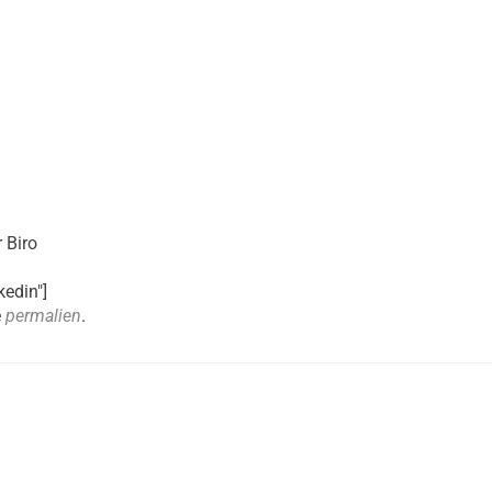
 Biro
kedin"]
e
permalien
.