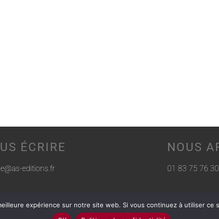
US ÉCRIRE
NOUS A
rie@as-editions.fr
01 83 75 76 30
eilleure expérience sur notre site web. Si vous continuez à utiliser ce