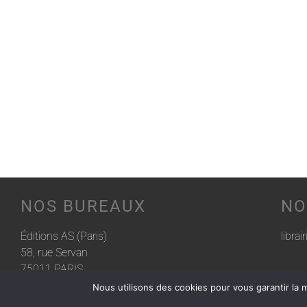
NOS BUREAUX
NO
Éditions AS (Paris)
librai
58, rue Servan
75011 PARIS
Nous utilisons des cookies pour vous garantir la m