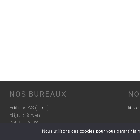
NOS BUREAUX
NO
Éditions AS (Paris)
librai
58, rue Servan
75011 PARIS
Nous utilisons des cookies pour vous garantir la m