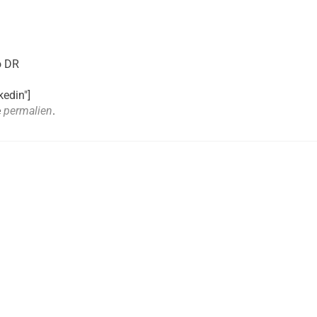
o DR
kedin"]
e
permalien
.