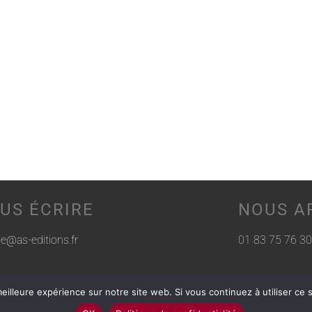
US ÉCRIRE
NOUS A
rie@as-editions.fr
01 83 75 76 30
eilleure expérience sur notre site web. Si vous continuez à utiliser ce