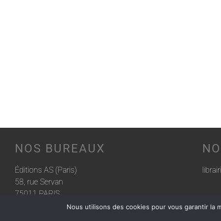
NOS BUREAUX
NO
Éditions AS (Paris)
librai
58, rue Servan
75011 PARIS
Nous utilisons des cookies pour vous garantir la m