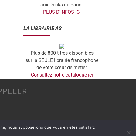
aux Docks de Paris !
PLUS D'INFOS ICI
LA LIBRAIRIE AS
Plus de 800 titres disponibles
sur la SEULE librairie francophone
de votre cœur de métier.
Consultez notre catalogue ici
PPELER
 site, nous supposerons que vous en êtes satisfait.