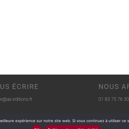
US ÉCRIRE
NOUS A
rie@as-editions.fr
01 83 75 76 30
eilleure expérience sur notre site web. Si vous continuez à utiliser ce