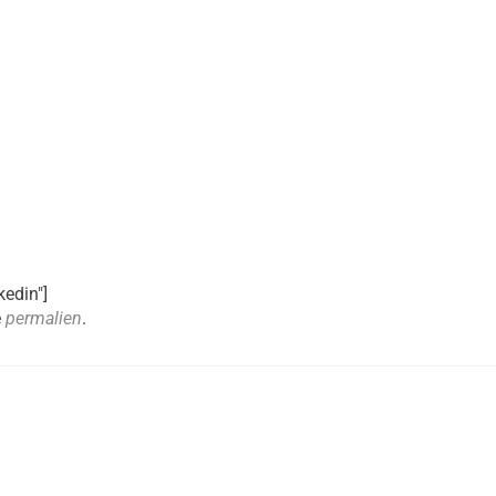
kedin"]
e
permalien
.