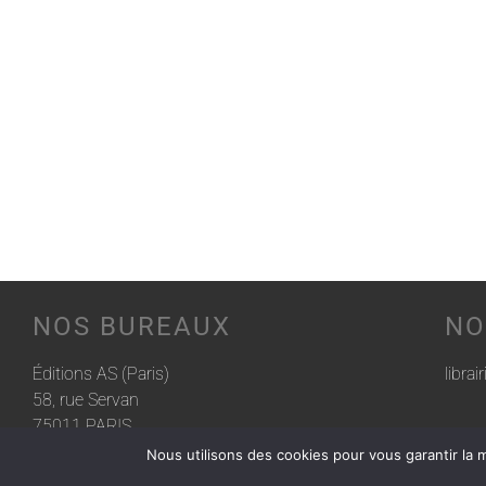
NOS BUREAUX
NO
Éditions AS (Paris)
librai
58, rue Servan
75011 PARIS
Nous utilisons des cookies pour vous garantir la m