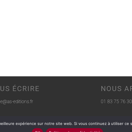
US ÉCRIRE
NOUS A
rie@as-editions.fr
01 83 75 76 30
eilleure expérience sur notre site web. Si vous continuez à utiliser ce