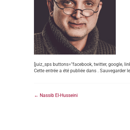
[juiz_sps buttons="facebook, twitter, google, lin
Cette entrée a été publiée dans . Sauvegarder l
←
Nassib El-Husseini