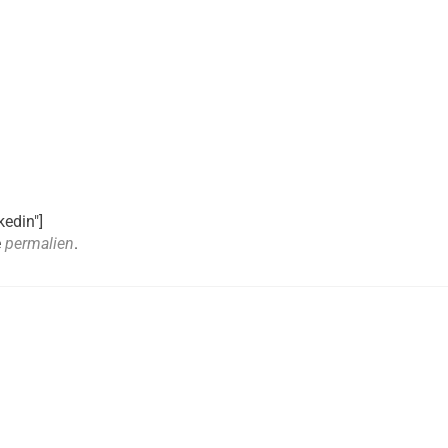
kedin"]
e
permalien
.