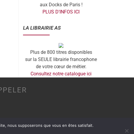
aux Docks de Paris !
PLUS D'INFOS ICI
LA LIBRAIRIE AS
Plus de 800 titres disponibles
sur la SEULE librairie francophone
de votre cœur de métier.
Consultez notre catalogue ici
PPELER
 site, nous supposerons que vous en êtes satisfait.