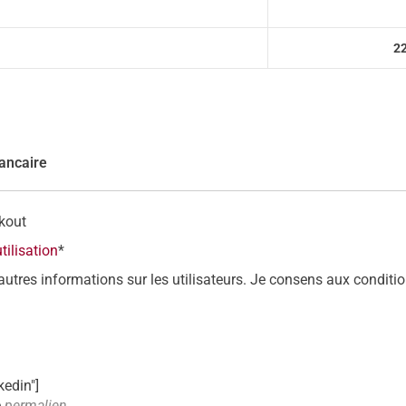
2
ancaire
ckout
tilisation
*
'autres informations sur les utilisateurs. Je consens aux conditi
kedin"]
e
permalien
.