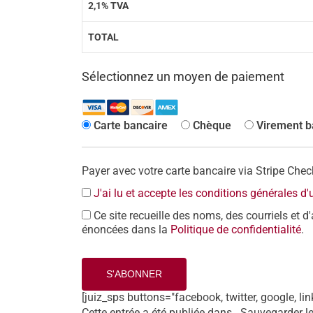
2,1% TVA
TOTAL
Sélectionnez un moyen de paiement
Carte bancaire
Chèque
Virement b
Payer avec votre carte bancaire via Stripe Che
J'ai lu et accepte les conditions générales d'u
Ce site recueille des noms, des courriels et d
énoncées dans la
Politique de confidentialité
.
Aucune valeur
[juiz_sps buttons="facebook, twitter, google, lin
Cette entrée a été publiée dans . Sauvegarder l