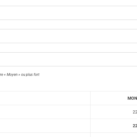
re « Moyen » ou plus fort
MON
2
2