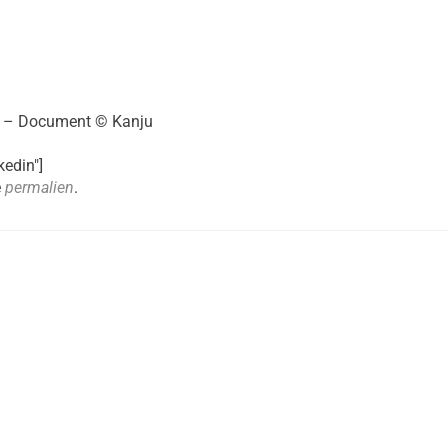
es – Document © Kanju
kedin"]
e
permalien
.