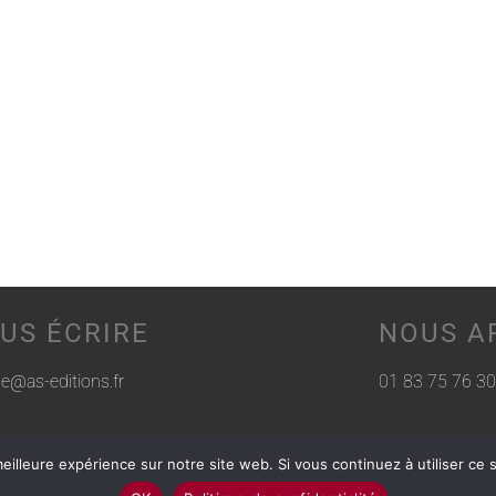
US ÉCRIRE
NOUS A
rie@as-editions.fr
01 83 75 76 30
eilleure expérience sur notre site web. Si vous continuez à utiliser ce