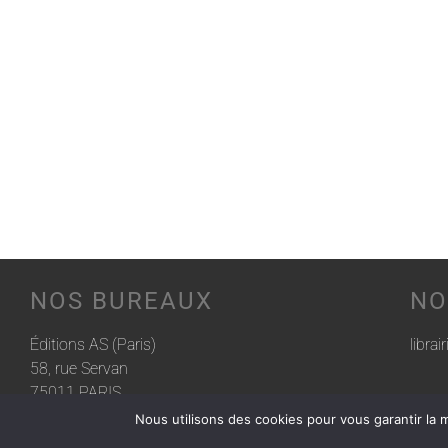
NOS BUREAUX
NO
Éditions AS (Paris)
librai
58, rue Servan
75011 PARIS
Nous utilisons des cookies pour vous garantir la m