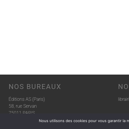
NOS BUREAUX
NO
Éditions AS (Paris)
librai
58, rue Servan
75011 PARIS
Nous utilisons des cookies pour vous garantir la m