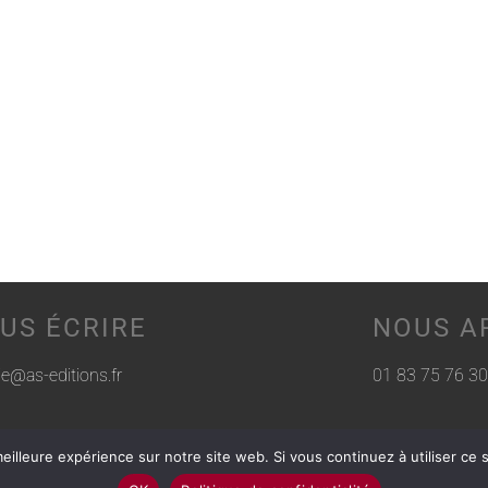
US ÉCRIRE
NOUS A
rie@as-editions.fr
01 83 75 76 30
eilleure expérience sur notre site web. Si vous continuez à utiliser ce