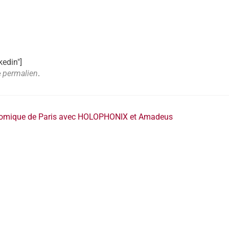
kedin"]
e
permalien
.
Comique de Paris avec HOLOPHONIX et Amadeus