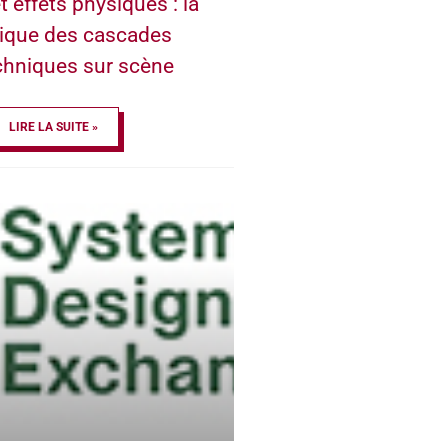
t effets physiques : la
ique des cascades
chniques sur scène
LIRE LA SUITE »