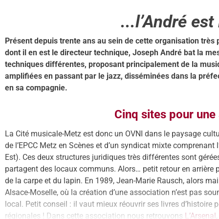
...l’André est 
Présent depuis trente ans au sein de cette organisation très p
dont il en est le directeur technique, Joseph André bat la me
techniques différentes, proposant principalement de la musi
amplifiées en passant par le jazz, disséminées dans la préfe
en sa compagnie.
Cinq sites pour une 
La Cité musicale-Metz est donc un OVNI dans le paysage culturel
de l’EPCC Metz en Scènes et d’un syndicat mixte comprenant 
Est). Ces deux structures juridiques très différentes sont gér
partagent des locaux communs. Alors… petit retour en arrière
de la carpe et du lapin. En 1989, Jean-Marie Rausch, alors maire
Alsace-Moselle, où la création d’une association n’est pas sou
local. Petit conseil : il vaut mieux réouvrir ses livres d’histoir
régionales ! Dans cette association nous retrouvons
L’Arsenal
,