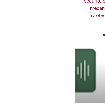
Sécurité e
mécan
pyrote