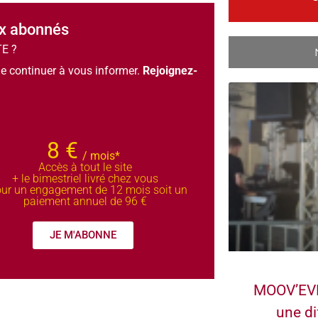
ux abonnés
TE ?
e continuer à vous informer.
Rejoignez-
8 €
/ mois*
Accès à tout le site
+ le bimestriel livré chez vous
ur un engagement de 12 mois soit un
paiement annuel de 96 €
JE M'ABONNE
MOOV’EVE
une di