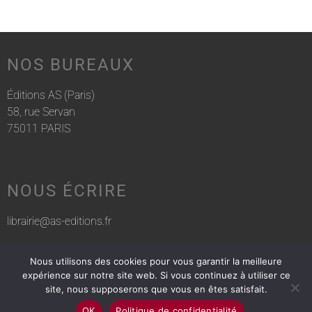
NOS BUREAUX
Éditions AS (Paris)
58, rue Servan
75011 PARIS
NOUS ÉCRIRE
librairie@as-editions.fr
Nous utilisons des cookies pour vous garantir la meilleure
NOUS APPELER
expérience sur notre site web. Si vous continuez à utiliser ce
site, nous supposerons que vous en êtes satisfait.
01 83 75 76 30
OK
Politique de confidentialité