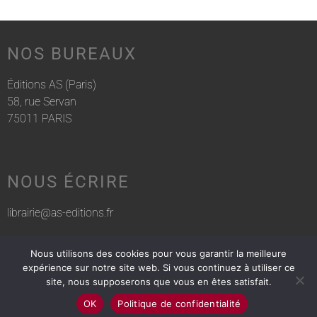
NOS BUREAUX
Éditions AS (Paris)
58, rue Servan
75011 PARIS
NOUS ÉCRIRE
librairie@as-editions.fr
Nous utilisons des cookies pour vous garantir la meilleure
NOUS APPELER
expérience sur notre site web. Si vous continuez à utiliser ce
site, nous supposerons que vous en êtes satisfait.
01 83 75 76 30
OK
Politique de confidentialité