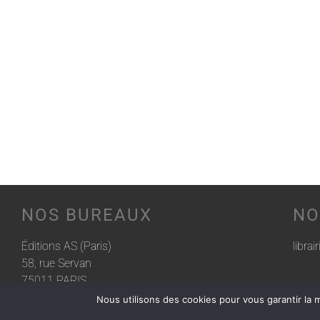
NOS BUREAUX
NO
Éditions AS (Paris)
librai
58, rue Servan
75011 PARIS
Nous utilisons des cookies pour vous garantir la m