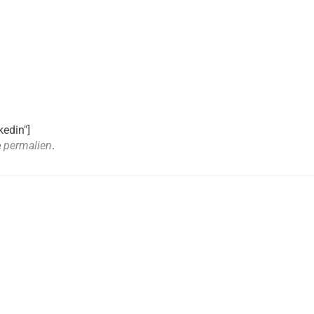
kedin"]
e
permalien
.