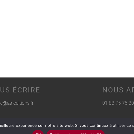
US ÉCRIRE
NOUS A
rie@as-editions.fr
01 83 75 76 30
eilleure expérience sur notre site web. Si vous continuez à utiliser ce