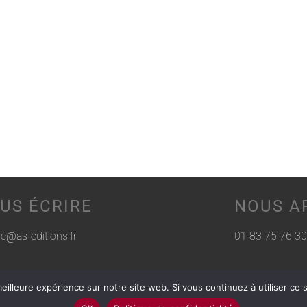
US ÉCRIRE
NOUS A
rie@as-editions.fr
01 83 75 76 30
eilleure expérience sur notre site web. Si vous continuez à utiliser ce