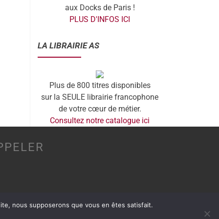
aux Docks de Paris !
PLUS D'INFOS ICI
LA LIBRAIRIE AS
Plus de 800 titres disponibles
sur la SEULE librairie francophone
de votre cœur de métier.
Consultez notre catalogue ici
PPELER
 site, nous supposerons que vous en êtes satisfait.