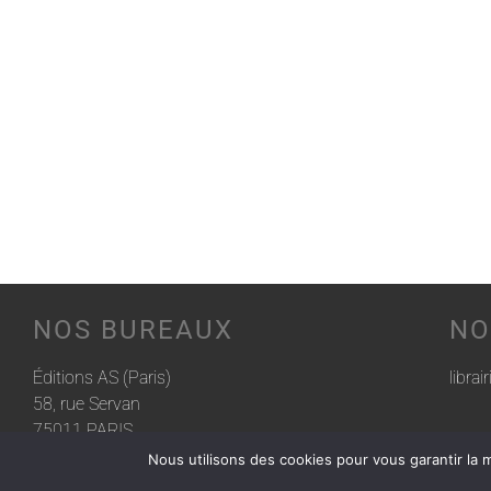
NOS BUREAUX
NO
Éditions AS (Paris)
librai
58, rue Servan
75011 PARIS
Nous utilisons des cookies pour vous garantir la m