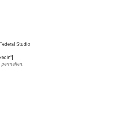
 Federal Studio
kedin"]
e
permalien
.