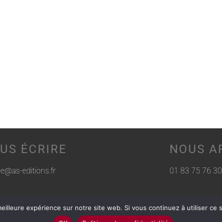
US ÉCRIRE
NOUS A
rie@as-editions.fr
01 83 75 76 30
eilleure expérience sur notre site web. Si vous continuez à utiliser ce