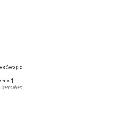
des Serapid
kedin"]
e
permalien
.