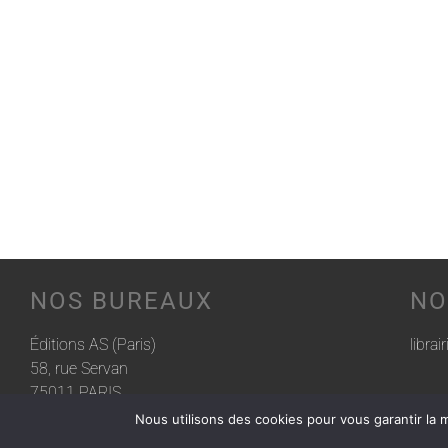
NOS BUREAUX
NO
Éditions AS (Paris)
librai
58, rue Servan
75011 PARIS
Nous utilisons des cookies pour vous garantir la m