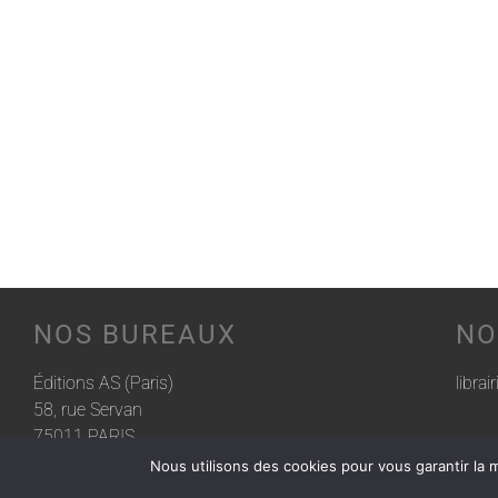
NOS BUREAUX
NO
Éditions AS (Paris)
librai
58, rue Servan
75011 PARIS
Nous utilisons des cookies pour vous garantir la m