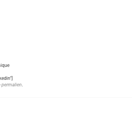
nique
kedin"]
e
permalien
.