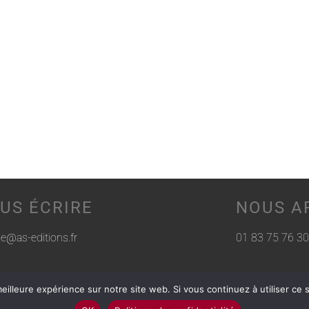
US ÉCRIRE
NOUS A
rie@as-editions.fr
01 83 75 76 30
eilleure expérience sur notre site web. Si vous continuez à utiliser ce