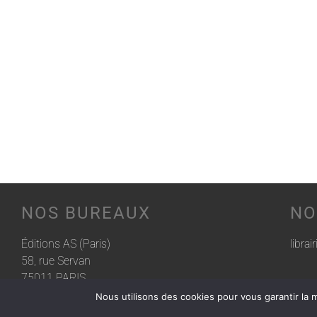
NOS BUREAUX
NO
Éditions AS (Paris)
librai
58, rue Servan
75011 PARIS
Nous utilisons des cookies pour vous garantir la m