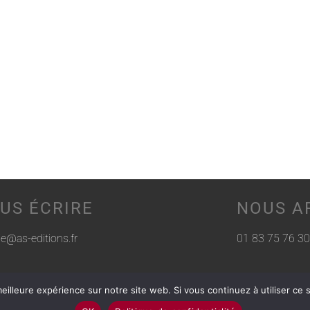
US ÉCRIRE
NOUS A
rie@as-editions.fr
01 83 75 76 30
eilleure expérience sur notre site web. Si vous continuez à utiliser ce