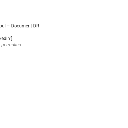
éoul – Document DR
kedin"]
e
permalien
.