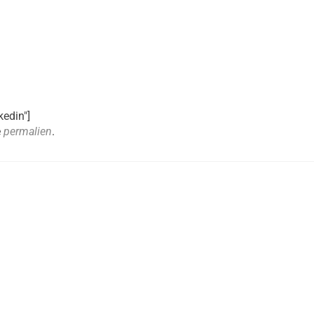
kedin"]
e
permalien
.