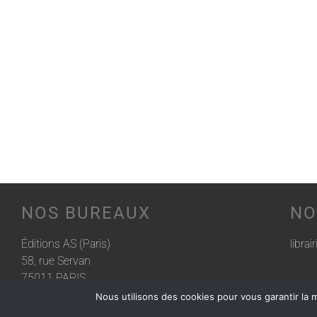
NOS BUREAUX
NO
Éditions AS (Paris)
librai
58, rue Servan
75011 PARIS
Nous utilisons des cookies pour vous garantir la m