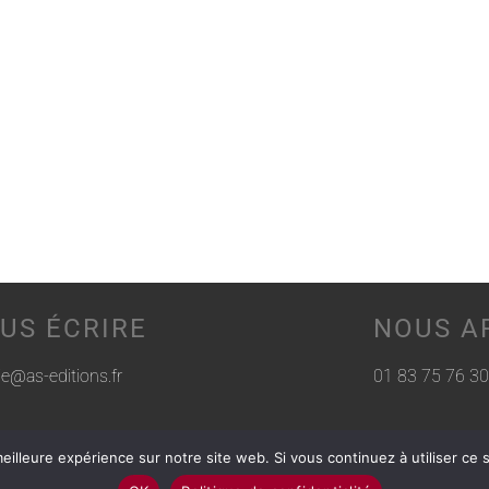
US ÉCRIRE
NOUS A
rie@as-editions.fr
01 83 75 76 30
eilleure expérience sur notre site web. Si vous continuez à utiliser ce