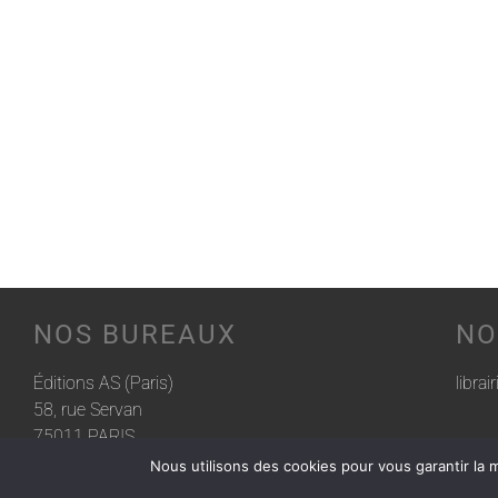
NOS BUREAUX
NO
Éditions AS (Paris)
librai
58, rue Servan
75011 PARIS
Nous utilisons des cookies pour vous garantir la m