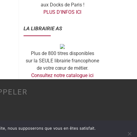
aux Docks de Paris !
PLUS D'INFOS ICI
LA LIBRAIRIE AS
Plus de 800 titres disponibles
sur la SEULE librairie francophone
de votre cœur de métier.
Consultez notre catalogue ici
PPELER
 site, nous supposerons que vous en êtes satisfait.