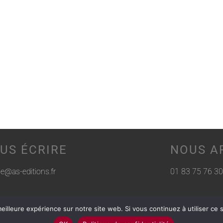
US ÉCRIRE
NOUS A
rie@as-editions.fr
01 83 75 76 30
eilleure expérience sur notre site web. Si vous continuez à utiliser ce