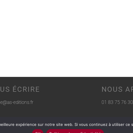
US ÉCRIRE
NOUS A
rie@as-editions.fr
01 83 75 76 30
eilleure expérience sur notre site web. Si vous continuez à utiliser ce