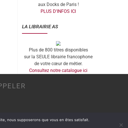
aux Docks de Paris !
PLUS D'INFOS ICI
LA LIBRAIRIE AS
Plus de 800 titres disponibles
sur la SEULE librairie francophone
de votre cœur de métier.
Consultez notre catalogue ici
PPELER
 site, nous supposerons que vous en êtes satisfait.