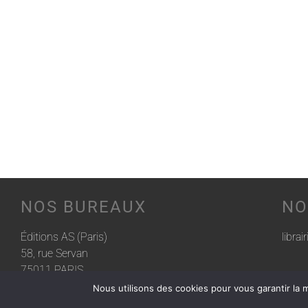
NOS BUREAUX
NO
Éditions AS (Paris)
librai
58, rue Servan
75011 PARIS
Nous utilisons des cookies pour vous garantir la m