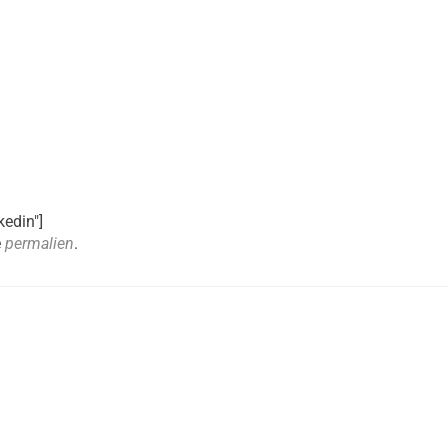
kedin"]
e
permalien
.