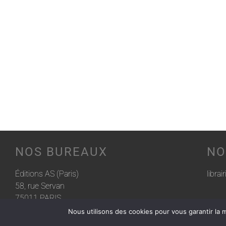
NOS BUREAUX
NO
Éditions AS (Paris)
librai
58, rue Servan
75011 PARIS
Nous utilisons des cookies pour vous garantir la m