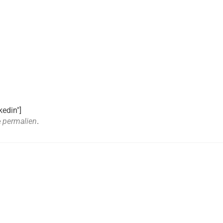
kedin"]
e
permalien
.