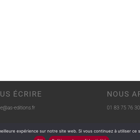
US ÉCRIRE
NOUS A
rie@as-editions.fr
01 83 75 76 30
eilleure expérience sur notre site web. Si vous continuez à utiliser ce