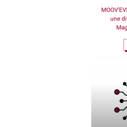
MOOV’EVE
une di
Mag