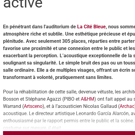
active
En pénétrant dans l'auditorium de
La Cité Bleue
, nous somme
atmosphère riche et subtile. Une esthétique précieuse et épu
plénitude. Avec seulement 305 places, réparties entre parterr
favorise une proximité et une connexion entre le public et les
exacerbant la perception. L’acoustique exceptionnelle de la s
soulignant sa singularité. Le simple bruit des pas ou un tou
salle ordinaire. Elle a de multiples visages, offrant un écrin
transformant à volonté, pratiquement sans limites.
Pour la réhabilitation de cette salle, devenue vétuste, les archit
Bosson et Stéphane Agazzi (PIBO et
A&HM
) ont fait appel a
Warrand (
Artsceno
), et à l’acousticien Nicolas Gallaud (
Archac
acoustique. Le directeur artistique Leonardo García Alarcón, a
enthousiasmé par le rapport permis entre le public et la scène.
costume sur mesure, il était