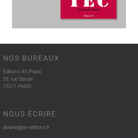
NOS BUREAUX
Éditions AS (Paris)
58, rue Servan
75011 PARIS
NOUS ÉCRIRE
librairie@as-editions.fr