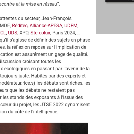
rencontre et la mise en réseau
”.
attentes du secteur, Jean-François
 MDE,
Réditec
,
Alliance-APESA
,
UDFM
,
UCL
,
UDS
, XPO,
Stereolux
, Paris 2024, …
u’il s’agisse de définir des sujets en phase
, la réflexion repose sur l’implication de
ication est assurément un gage de qualité.
iscussion croisant toutes les
ux écologiques en passant par l’avenir de la
toujours juste. Habités par des experts et
odérateur.rice.s) les débats sont riches, les
lleurs que les débats ne restaient pas
r les stands des exposants à l’issue des
au cœur du projet, les JTSE 2022 dynamisent
on du côté de l’intelligence.