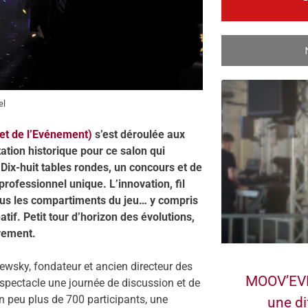
el
et de l’Evénement)
s’est déroulée aux
tion historique pour ce salon qui
Dix-huit tables rondes, un concours et de
professionnel unique. L’innovation, fil
tous les compartiments du jeu… y compris
if. Petit tour d’horizon des évolutions,
vement.
rewsky, fondateur et ancien directeur des
MOOV’EVE
u spectacle une journée de discussion et de
 peu plus de 700 participants, une
une di