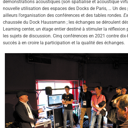
démonstrations acoustiques (son spatialisé et acoustique virtu
nouvelle utilisation des espaces des Docks de Paris, … Un de
ailleurs l’organisation des conférences et des tables rondes.
Ex
chaussée du Dock Haussmann ; les échanges se déroulent dés
Learning center, un étage entier destiné à stimuler la réflexion
les sujets de discussion. Cinq conférences en 2021 contre dix
succès à en croire la participation et la qualité des échanges.