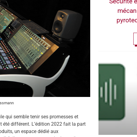
Sécurité e
mécan
pyrote
ussmann
ule qui semble tenir ses promesses et
été différent. L’édition 2022 fait la part
oduits, un espace dédié aux