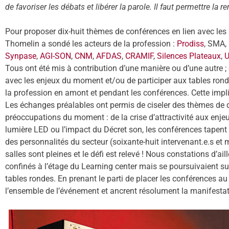
de favoriser les débats et libérer la parole. Il faut permettre la 
Pour proposer dix-huit thèmes de conférences en lien avec les 
Thomelin a sondé les acteurs de la profession :
Prodiss
, SMA,
Synpase
,
AGI-SON
,
CNM
,
AFDAS
,
CRAMIF
,
Silences Plateaux
,
Tous ont été mis à contribution d’une manière ou d’une autre ; q
avec les enjeux du moment et/ou de participer aux tables rondes
la profession en amont et pendant les conférences. Cette impl
Les échanges préalables ont permis de ciseler des thèmes de d
préoccupations du moment : de la crise d’attractivité aux enje
lumière LED ou l’impact du Décret son, les conférences tapent 
des personnalités du secteur (soixante-huit intervenant.e.s et m
salles sont pleines et le défi est relevé ! Nous constations d’ai
confinés à l’étage du Learning center mais se poursuivaient su
tables rondes. En prenant le parti de placer les conférences 
l’ensemble de l’événement et ancrent résolument la manifestati