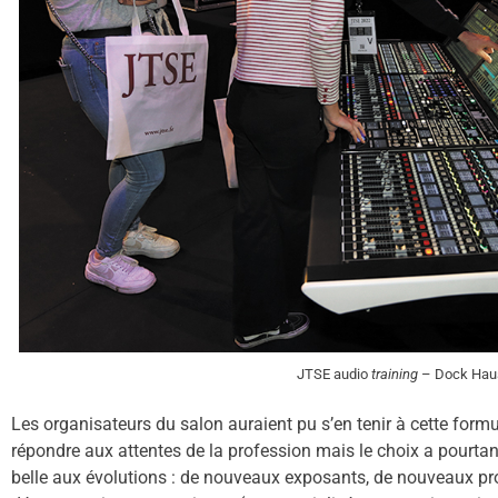
JTSE audio
training
– Dock Ha
Les organisateurs du salon auraient pu s’en tenir à cette form
répondre aux attentes de la profession mais le choix a pourtant 
belle aux évolutions : de nouveaux exposants, de nouveaux pr