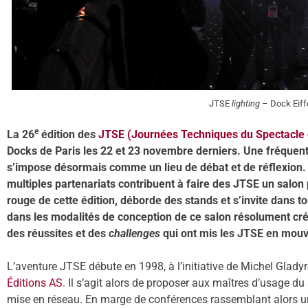
JTSE
lighting
– Dock Eiff
e
La 26
édition des
JTSE (Journées Techniques du Spectacle 
Docks de Paris les 22 et 23 novembre derniers. Une fréquenta
s’impose désormais comme un lieu de débat et de réflexion. 
multiples partenariats contribuent à faire des JTSE un salon 
rouge de cette édition, déborde des stands et s’invite dans 
dans les modalités de conception de ce salon résolument créat
des réussites et des
challenges
qui ont mis les JTSE en mou
L’aventure JTSE débute en 1998, à l’initiative de Michel Glady
Éditions AS
. Il s’agit alors de proposer aux maîtres d’usage d
mise en réseau. En marge de conférences rassemblant alors un