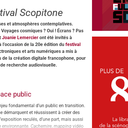
tival Scopitone
uses et atmosphères contemplatives.
. Voyages cosmiques ? Oui ! Écrans ? Pas
t
Joanie Lemercier
ont été invités à
 l’occasion de la 20e édition du
festival
lectroniques et arts numériques a mis à
 de la création digitale francophone, pour
n de recherche audiovisuelle.
ace public
enjeu fondamental d’un public en transition.
se démarquent et réussissent à créer des
’exposition reculés, d’une part, mais aussi
le environnante.
Cachemire
,
mapping
vidéo