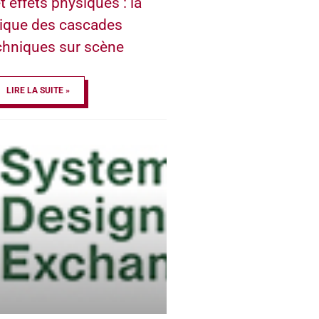
t effets physiques : la
ique des cascades
chniques sur scène
LIRE LA SUITE »