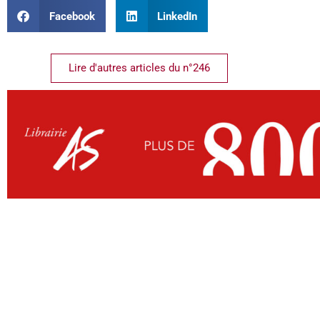
Facebook
LinkedIn
Lire d'autres articles du n°246