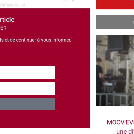
ternes du <a
rticle
TE ?
 et de continuer à vous informer.
MOOV’EVE
une di