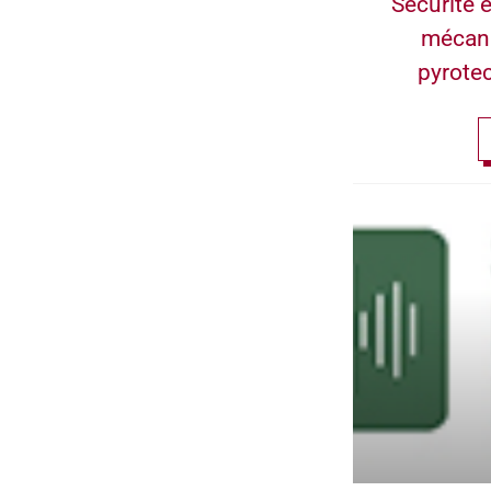
Sécurité e
mécan
pyrote