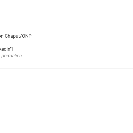
imon Chaput/ONP
kedin"]
e
permalien
.