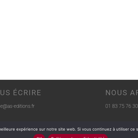
US ÉCRIRE
NOUS A
rie@as-editions.fr
01 83 75 76 30
eilleure expérience sur notre site web. Si vous continuez à utiliser ce