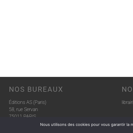
NOS BUREAUX
NO
Éditions AS (Paris)
librai
58, rue Servan
75011 PARIS
Nous utilisons des cookies pour vous garantir la m