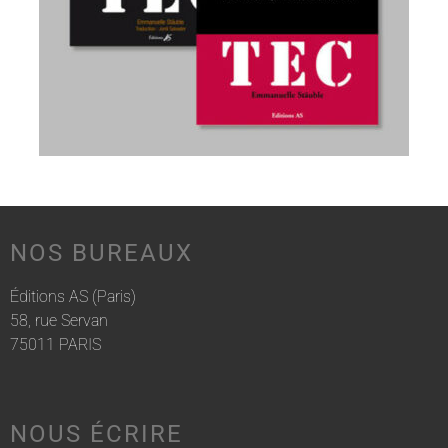
NOS BUREAUX
Éditions AS (Paris)
58, rue Servan
75011 PARIS
NOUS ÉCRIRE