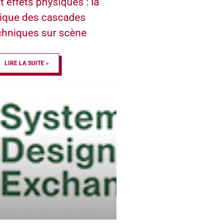
t effets physiques : la
ique des cascades
chniques sur scène
LIRE LA SUITE »