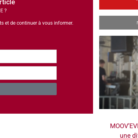
rticle
TE ?
 et de continuer à vous informer.
MOOV’EVE
une di