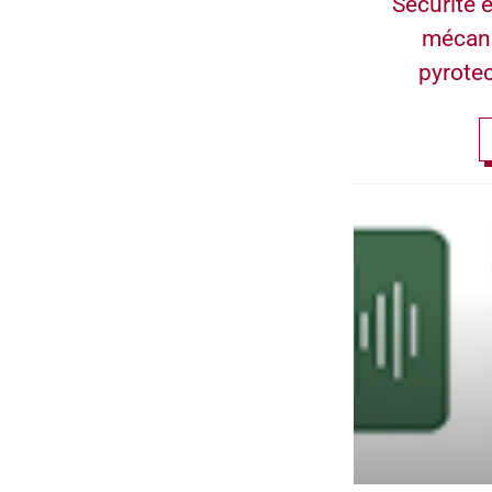
Sécurité e
mécan
pyrote