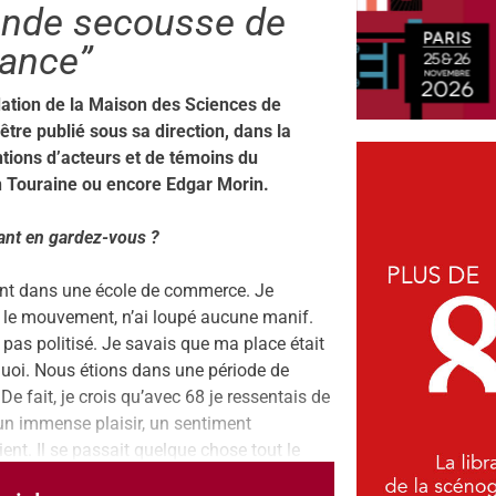
rande secousse de
rance”
dation de la Maison des Sciences de
tre publié sous sa direction, dans la
tions d’acteurs et de témoins du
 Touraine ou encore Edgar Morin.
iant en gardez-vous ?
diant dans une école de commerce. Je
s le mouvement, n’ai loupé aucune manif.
 pas politisé. Je savais que ma place était
uoi. Nous étions dans une période de
De fait, je crois qu’avec 68 je ressentais de
c un immense plaisir, un sentiment
ient. Il se passait quelque chose tout le