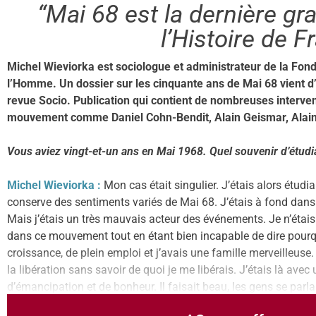
“Mai 68 est la dernière g
l’Histoire de F
Michel Wieviorka est sociologue et administrateur de la Fon
l’Homme. Un dossier sur les cinquante ans de Mai 68 vient d’ê
revue Socio. Publication qui contient de nombreuses interven
mouvement comme Daniel Cohn-Bendit, Alain Geismar, Alain
Vous aviez vingt-et-un ans en Mai 1968. Quel souvenir d’étud
Michel Wieviorka :
Mon cas était singulier. J’étais alors étu
conserve des sentiments variés de Mai 68. J’étais à fond dan
Mais j’étais un très mauvais acteur des événements. Je n’étais
dans ce mouvement tout en étant bien incapable de dire pourq
croissance, de plein emploi et j’avais une famille merveilleuse. 
la libération sans savoir de quoi je me libérais. J’étais là ave
d’émancipation et de bonheur. Il faisait beau, les gens se parla