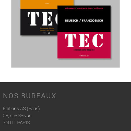
NOS BUREAUX
Éditions AS (Paris)
58, rue Servan
75011 PARIS