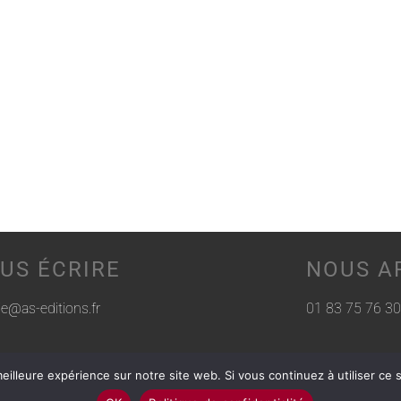
US ÉCRIRE
NOUS A
rie@as-editions.fr
01 83 75 76 30
eilleure expérience sur notre site web. Si vous continuez à utiliser ce