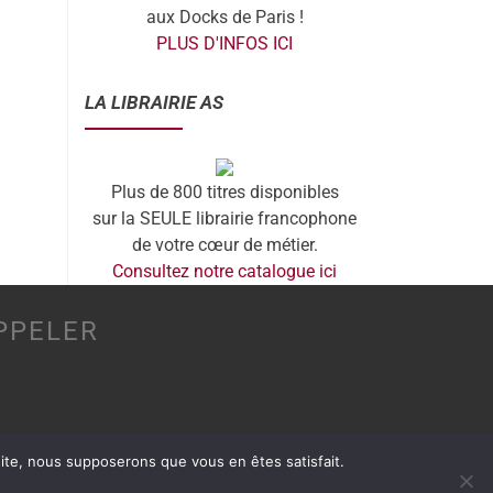
aux Docks de Paris !
PLUS D'INFOS ICI
LA LIBRAIRIE AS
Plus de 800 titres disponibles
sur la SEULE librairie francophone
de votre cœur de métier.
Consultez notre catalogue ici
PPELER
 site, nous supposerons que vous en êtes satisfait.