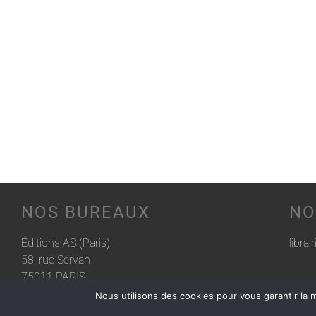
NOS BUREAUX
NO
Éditions AS (Paris)
librai
58, rue Servan
75011 PARIS
Nous utilisons des cookies pour vous garantir la m