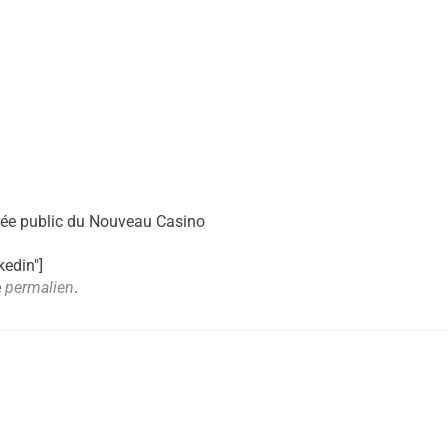
rée public du Nouveau Casino
kedin"]
e
permalien
.