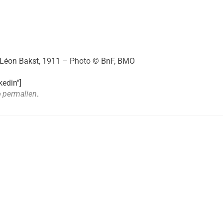
de Léon Bakst, 1911 – Photo © BnF, BMO
kedin"]
e
permalien
.