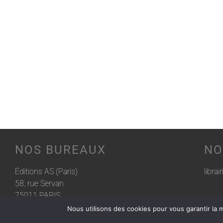
NOS BUREAUX
NO
Éditions AS (Paris)
librai
58, rue Servan
75011 PARIS
Nous utilisons des cookies pour vous garantir la m