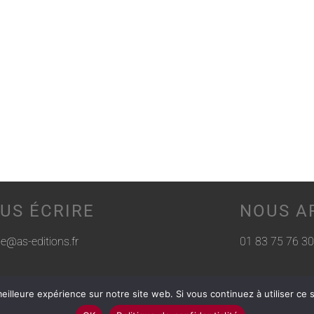
US ÉCRIRE
NOUS A
rie@as-editions.fr
01 83 75 76 30
eilleure expérience sur notre site web. Si vous continuez à utiliser ce