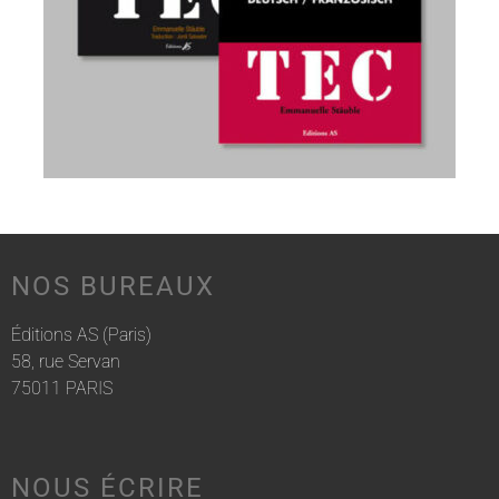
NOS BUREAUX
Éditions AS (Paris)
58, rue Servan
75011 PARIS
NOUS ÉCRIRE