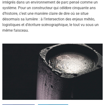
intégrés dans un environnement de parc pensé comme un
syst
è
me. Pour un constructeur qui cél
è
bre cinquante ans
d
’
histoire, c
’
est une mani
è
re claire de dire o
ù
se situe
désormais sa lumi
è
re : à l
’
intersection des enjeux météo,
logistiques et d’écriture scénographique, le tout vu sous un
même faisceau.