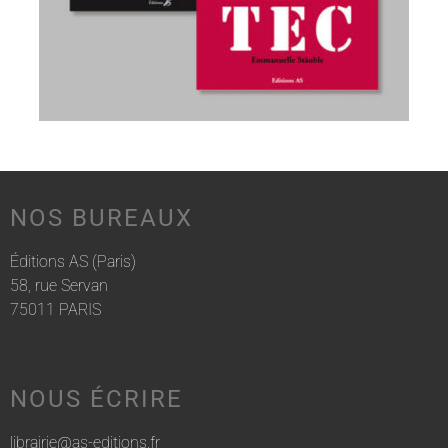
NOS BUREAUX
Éditions AS (Paris)
58, rue Servan
75011 PARIS
NOUS ÉCRIRE
librairie@as-editions.fr