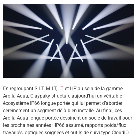
En regroupant S‑
LT, M
‑LT,
LT
et HP au sein de la gamme
Arolla Aqua, Claypaky structure aujourd
’
hui un véritable
é
cosyst
è
me IP66 longue portée qui lui permet d
’
aborder
sereinement un segment déjà
bien install
é. Au final, ces
Arolla Aqua longue portée dessinent un socle de travail pour
les prochaines années : IP66 assumé, rapports poids/flux
travaillés, optiques soignées et outils de suivi type CloudIO