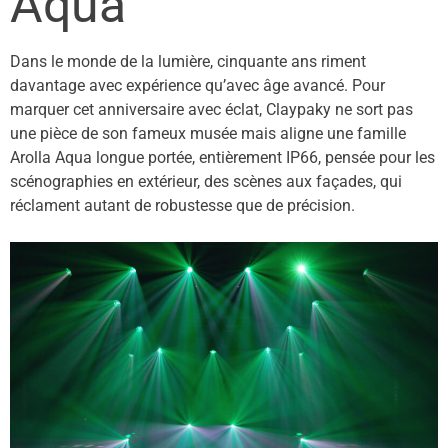
Aqua
Dans le monde de la lumi
è
re, cinquante ans riment
davantage avec expérience qu
’
avec âge avancé. Pour
marquer cet anniversaire avec éclat, Claypaky ne sort pas
une pi
è
ce de son fameux musée mais aligne une famille
Arolla Aqua longue portée, enti
è
rement IP66, pensée pour les
scénographies en extérieur, des sc
è
nes aux façades, qui
réclament autant de robustesse que de pré
cision.