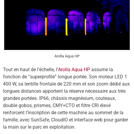
Arolla Aqua HP
Tout en haut de l’échelle, l
’
Arolla Aqua HP
assume la
fonction de
“
superprofile
” longue portée. Son moteur LED 1
400 W, sa lentille frontale de 220 mm et son zoom dédié aux
longues distances apportent la ré
serve n
écessaire aux tr
è
s
grandes porté
es. IP66, ch
âssis magnésium, couteaux,
double gobos, prismes, CMY+CTO et filtre CRI élevé
renforcent l
’
inscription de cette machine au sommet de la
famille, avec SunSafe, CloudIO et interface web pour garder
la main sur le parc en exploitation.