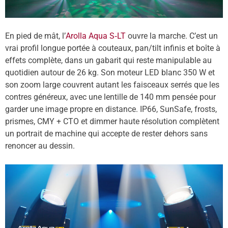
En pied de mât, l
’
Arolla Aqua S
‑LT
ouvre la marche. C
’
est un
vrai profil longue portée à couteaux, pan/tilt infinis et boîte à
effets compl
è
te, dans un gabarit qui reste manipulable au
quotidien autour de 26 kg. Son moteur LED blanc 350 W et
son zoom large couvrent autant les faisceaux serrés que les
contres généreux, avec une lentille de 140 mm pensée pour
garder une image propre en distance. IP66, SunSafe, frosts,
prismes, CMY + CTO et dimmer haute résolution compl
è
tent
un portrait de machine qui accepte de rester dehors sans
renoncer au dessin.