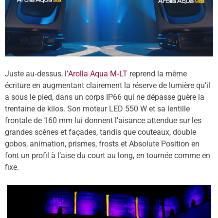
Juste au‑dessus, l
’
Arolla Aqua M
‑LT
reprend la même
écriture en augmentant clairement la réserve de lumi
è
re qu
’
il
a sous le pied, dans un corps IP66 qui ne dé
passe gu
è
re la
trentaine de kilos. Son moteur LED 550 W et sa lentille
frontale de 160 mm lui donnent l
’
aisance attendue sur les
grandes sc
è
nes et façades, tandis que couteaux, double
gobos, animation, prismes, frosts et Absolute Position en
font un profil à l
’
aise du court au long, en tournée comme en
fixe.