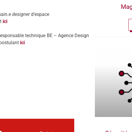
Mag
ain.
e
designer
d’espace
nt
ici
r
esponsable technique BE – Agence Design
postulant
ici