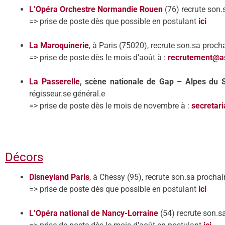
L’
Op
é
ra Orchestre Normandie Rouen
(76) recrute son.
=> prise de poste dès que possible en
postulant
ici
La Maroquinerie
, à Paris (75020), recrute son.
sa procha
=> prise de poste dès le mois d’août à :
recrutement@as
La Passerelle
, scè
ne nationale de Gap – Alpes du 
régisseur.
se général.
e
=> prise de poste dès le mois de novembre à :
secretar
Décors
Disneyland Paris
, à Chessy (95), recrute son.
sa prochai
=> prise de poste dès que possible
en
postulant
ici
L’
Op
éra national de Nancy-Lorraine
(54) recrute son.sa