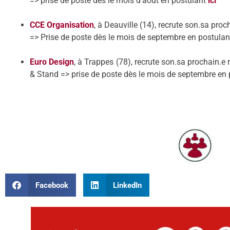
=> prise de poste dès le mois d’août
en
postulant
ici
CCE Organisation
, à Deauville (14), recrute son.
sa proch
=> Prise de poste dès le mois de septembre
en
postula
E
uro Design
, à Trappes (78), recrute son.sa prochain.e 
& Stand
=> prise de poste dès le mois de septembre
en
Facebook
LinkedIn