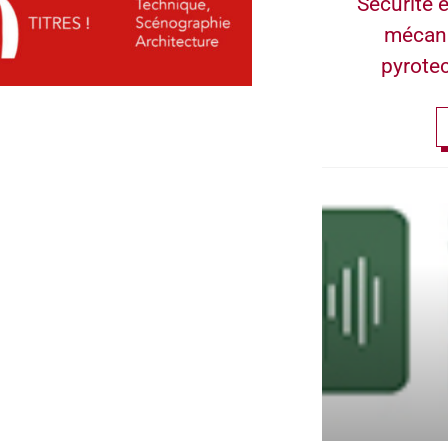
Sécurité e
mécan
pyrote