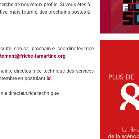
herche de nouveaux profils. Si vous êtes à
tive, mais fournie, des prochains postes à
crute son.
sa prochain.
e coordinateur.
rice
utement@friche-lamartine.org
hain.
e directeur.rice technique des services
ptembre
en postulant
ici
in.
e directeur.rice technique