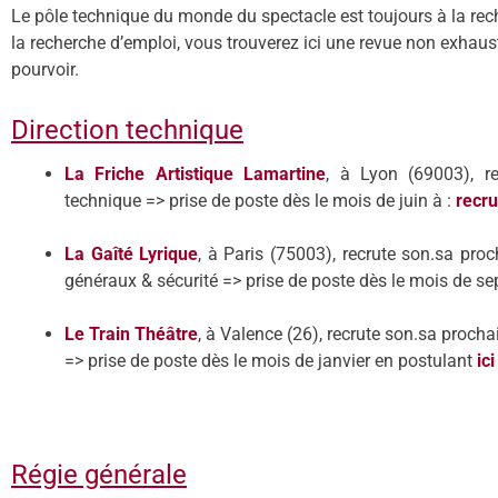
Le pôle technique du monde du spectacle est toujours à la rec
la recherche d’emploi, vous trouverez ici une revue non exhaus
pourvoir.
Direction technique
La Friche Artistique Lamartine
, à Lyon (69003), re
technique
=> prise de poste dès le mois de juin à :
recr
La Gaîté Lyrique
, à Paris (75003), recrute son.
sa proc
généraux & sécurité
=> prise de poste dès
le mois de
se
Le Train Th
éâtre
, à Valence (26), recrute son.
sa procha
=> prise de poste dès
le mois de
janvier
en postulant
ici
Régie générale