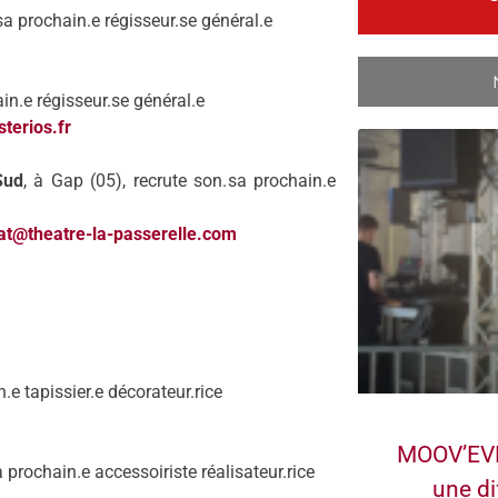
sa prochain.
e régisseur.
se général.
e
in.
e régisseur.
se général.
e
terios.fr
Sud
, à Gap (05), recrute son.
sa prochain.
e
iat@theatre-la-passerelle.com
n.
e t
apissier.
e décorateur.
rice
MOOV’EVE
 prochain.e accessoiriste réalisateur.rice
une di