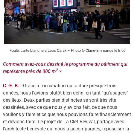
Foule, carte blanche à Leos Carax – Photo © Claire-Emmanuelle Blot
Comment avez-vous dessiné le programme du bâtiment qui
2
représente près de 800 m
?
C.-E. B. :
Grâce à l’occupation qui a duré presque trois
années, nous l’avions plutôt bien dé
fini
en tant “qu’usagers”
des lieux. Deux parties bien distinctes se sont très vite
dessinées, avec ce que nous y avions fait, ce que nous
voulions y faire et ce que nous pouvions faire financi
è
rement
et devions faire. Le projet de La Clef Revival, partagé avec
l’architecte-bénévole qui nous a accompagnés, repose sur la