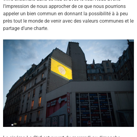
l’impression de nous approcher de ce que nous pourrions
appeler un bien commun en donnant
la possibilit
é à à peu
pr
è
s tout le monde de venir avec des valeurs communes et le
partage d’une charte.