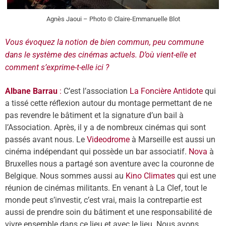
Agnès Jaoui – Photo © Claire-Emmanuelle Blot
Vous évoquez la notion de bien commun, peu commune
dans le système des cinémas actuels. D’où vient-elle et
comment s’exprime-t-elle ici ?
Albane Barrau
:
C’est l’association
La Foncière
Antidote
qui
a tissé cette réflexion autour du montage permettant de ne
pas revendre le bâtiment et la signature d’un bail à
l’Association. Apr
è
s, il y a de nombreux cinémas qui sont
passés avant nous. Le
Videodrome
à Marseille est aussi un
cinéma indépendant qui possède un bar associatif.
Nova
à
Bruxelles nous a partagé son aventure avec la couronne de
Belgique. Nous sommes aussi au
Kino Climates
qui est une
réunion
de cin
émas militants. En venant à La Clef, tout le
monde peut s’investir, c’est vrai, mais la contrepartie est
aussi de prendre soin du bâtiment et une responsabilité de
vivre ensemble dans ce lieu et avec le lieu. Nous avons