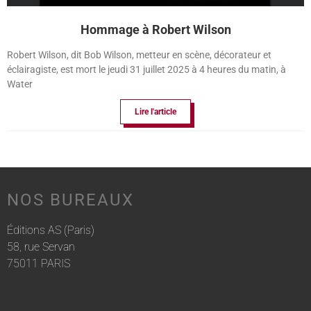
Hommage à Robert Wilson
Robert Wilson, dit Bob Wilson, metteur en scène, décorateur et
éclairagiste, est mort le jeudi 31 juillet 2025 à 4 heures du matin, à
Water
Lire l'article
NOS BUREAUX
Éditions AS (Paris)
58, rue Servan
75011 PARIS