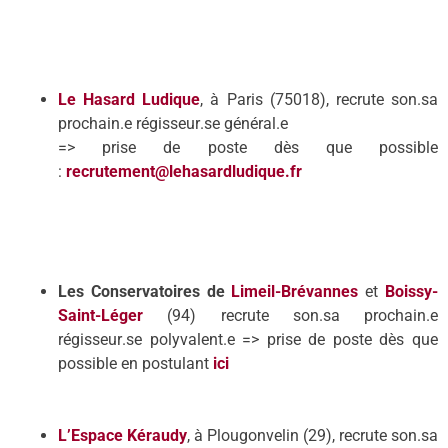
Le Hasard Ludique
, à Paris (75018), recrute
son
.
sa
prochain
.
e régisseur
.
se général.
e
=> prise de poste dès que possible
:
recrutement@lehasardludique.fr
Les Conservatoires de
Limeil-Brévannes
et
Boissy-
Saint-Léger
(94) recrute
son
.
sa prochain
.
e
régisseur
.
se
polyvalent.
e
=> prise de poste dès que
possible en postulant
ici
L’Espace Ké
raudy
, à
Plougonvelin
(29), recrute
son
.
sa