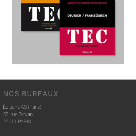
NOS BUREAUX
Éditions AS (Paris)
58, rue Servan
75011 PARIS