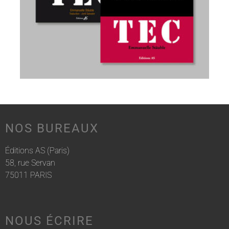
NOS BUREAUX
Éditions AS (Paris)
58, rue Servan
75011 PARIS
NOUS ÉCRIRE