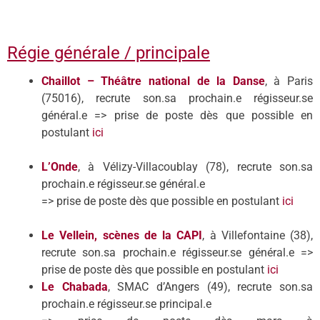
Régie générale / principale
Chaillot –
Th
éâtre national de la Danse
, à Paris
(75016), recrute son.sa prochain.e régisseur.se
général.e => prise de poste dès que possible en
postulant
ici
L’Onde
, à Vélizy-Villacoublay (78), recrute son.sa
prochain.e régisseur.se général.e
=> prise de poste dès que possible en postulant
ici
Le Vellein, sc
è
nes de la CAPI
, à Villefontaine (38),
recrute son.sa prochain.e régisseur.se général.e =>
prise de poste dès que possible en postulant
ici
Le Chabada
, SMAC d’Angers (49), recrute son.sa
prochain.e régisseur.se principal.e