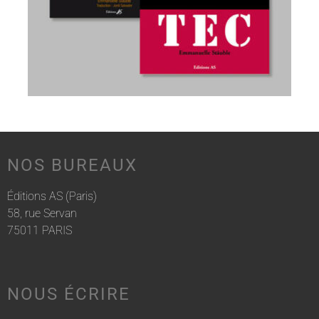
NOS BUREAUX
Éditions AS (Paris)
58, rue Servan
75011 PARIS
NOUS ÉCRIRE