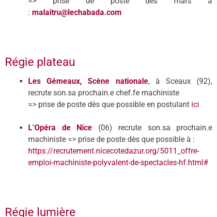
=> prise de poste dès mars à
:
malaitru@lechabada.com
Régie plateau
Les Gémeaux, Scène nationale
, à Sceaux (92),
recrute son.sa prochain.e chef.fe machiniste
=> prise de poste dès que possible en postulant
ici
L’
Op
é
ra de Nice
(06) recrute son.sa prochain.e
machiniste => prise de poste dès que possible à :
https://recrutement.nicecotedazur.org/5011_offre-
emploi-machiniste-polyvalent-de-spectacles-hf.html#
Régie lumière