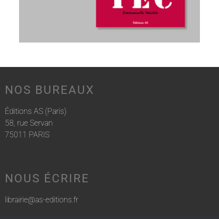
NOS BUREAUX
Éditions AS (Paris)
58, rue Servan
75011 PARIS
NOUS ÉCRIRE
librairie@as-editions.fr