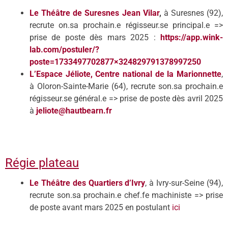
Le Théâtre de Suresnes Jean Vilar
,
à Suresnes (92),
recrute on.sa prochain.e régisseur.se principal.e =>
prise de poste dès mars 2025 :
https://app.wink-
lab.com/postuler/?
poste=1733497702877×324829791378997250
L’Espace Jéliote, Centre national de la Marionnette
,
à Oloron-Sainte-Marie (64), recrute son.sa prochain.e
régisseur.se général.e => prise de poste dès avril 2025
à
jeliote@hautbearn.fr
Régie plateau
Le Théâtre des Quartiers d’Ivry
, à Ivry-sur-Seine (94),
recrute son.sa prochain.e chef.fe machiniste => prise
de poste avant mars 2025 en postulant
ici