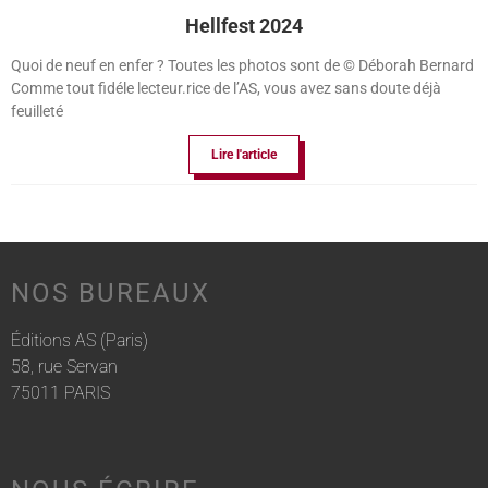
Hellfest 2024
Quoi de neuf en enfer ? Toutes les photos sont de © Déborah Bernard
Comme tout fidéle lecteur.rice de l’AS, vous avez sans doute déjà
feuilleté
Lire l'article
NOS BUREAUX
Éditions AS (Paris)
58, rue Servan
75011 PARIS