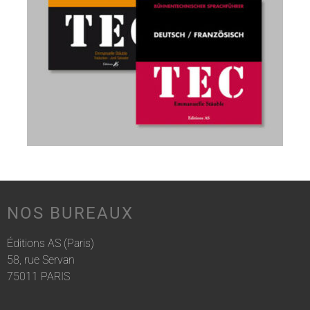
NOS BUREAUX
Éditions AS (Paris)
58, rue Servan
75011 PARIS