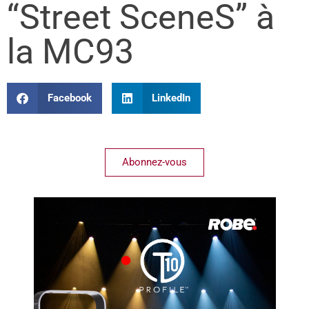
“Street SceneS” à
la MC93
Facebook
LinkedIn
Abonnez-vous