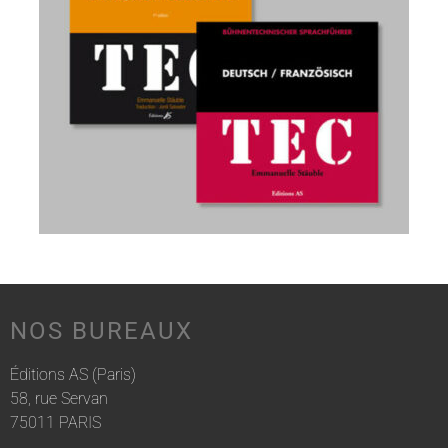
NOS BUREAUX
Éditions AS (Paris)
58, rue Servan
75011 PARIS