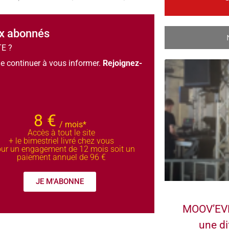
ux abonnés
TE ?
e continuer à vous informer.
Rejoignez-
8 €
/ mois*
Accès à tout le site
+ le bimestriel livré chez vous
ur un engagement de 12 mois soit un
paiement annuel de 96 €
JE M'ABONNE
MOOV’EVE
une di