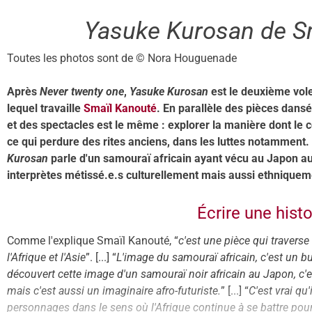
Yasuke Kurosan
de S
Toutes les photos sont de © Nora Houguenade
Après
Never twenty one
,
Yasuke Kurosan
est le deuxième vole
lequel travaille
Smaïl Kanouté
. En parallèle des pièces dansée
et des spectacles est le même : explorer la manière dont le 
ce qui perdure des rites anciens, dans les luttes notamment. 
Kurosan
parle d'un samouraï africain ayant vécu au Japon au 
interprètes métissé.e.s culturellement mais aussi ethniquem
Écrire une histo
Comme l'explique Smaïl Kanouté, “
c'est une pièce qui traverse
l'Afrique et l'Asie
”. [...] “
L'image du samouraï africain, c'est un bu
découvert cette image d'un samouraï noir africain au Japon, c'e
mais c'est aussi un imaginaire afro-futuriste.
” [...] “
C'est vrai qu'
personnages dans le sens où l'Afrique continue à se battre pour 