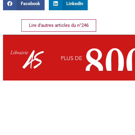
Facebook
LinkedIn
Lire d'autres articles du n°246