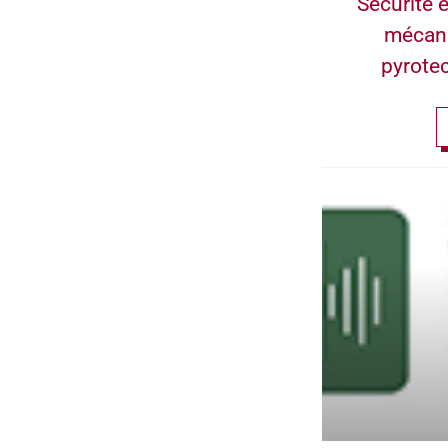
Sécurité e
mécan
pyrote