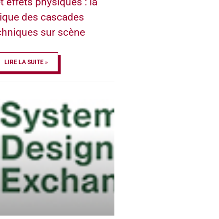
t effets physiques : la
ique des cascades
chniques sur scène
LIRE LA SUITE »