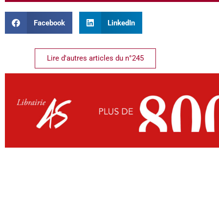
Facebook
LinkedIn
Lire d'autres articles du n°245