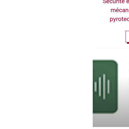
Sécurité e
mécan
pyrote