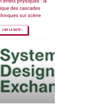
t effets physiques : la
ique des cascades
chniques sur scène
LIRE LA SUITE »