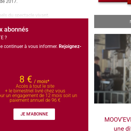
 de 2017.
els du spectacle vivant,
ux abonnés
TE ?
e continuer à vous informer.
Rejoignez-
8 €
/ mois*
Accès à tout le site
+ le bimestriel livré chez vous
ur un engagement de 12 mois soit un
paiement annuel de 96 €
JE M'ABONNE
MOOV’EVE
une di