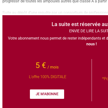
progressif de toutes les ampoules autres que classe A à partir
Suite au dépôt d’une requête par un consortium de professionn
La suite est réservée a
ENVIE DE LIRE LA SUI
Votre abonnement nous permet de rester indépendants et d
nous !
5 €
/ mois
L'offre 100% DIGITALE
*Po
JE M'ABONNE