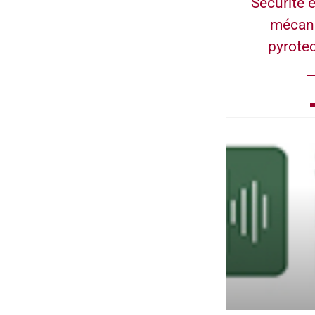
Sécurité e
mécan
pyrote