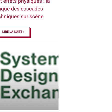
t effets physiques : la
ique des cascades
chniques sur scène
LIRE LA SUITE »