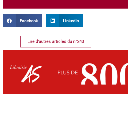
Facebook
LinkedIn
Lire d'autres articles du n°243