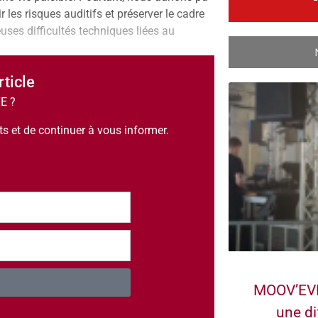
les risques auditifs et préserver le cadre
uses difficultés techniques liées au
rticle
TE ?
 et de continuer à vous informer.
MOOV’EVE
une di